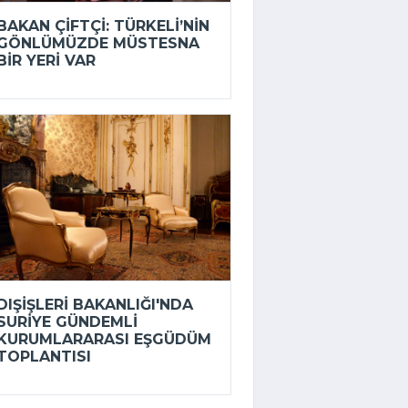
BAKAN ÇIFTÇI: TÜRKELI’NIN
GÖNLÜMÜZDE MÜSTESNA
BIR YERI VAR
DIŞIŞLERI BAKANLIĞI'NDA
SURIYE GÜNDEMLI
KURUMLARARASI EŞGÜDÜM
TOPLANTISI