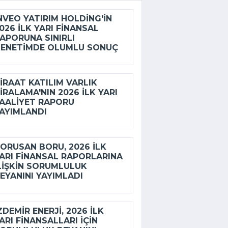
NVEO YATIRIM HOLDING'IN
026 ILK YARI FINANSAL
APORUNA SINIRLI
ENETIMDE OLUMLU SONUÇ
IRAAT KATILIM VARLIK
IRALAMA'NIN 2026 ILK YARI
AALIYET RAPORU
AYIMLANDI
ORUSAN BORU, 2026 ILK
ARI FINANSAL RAPORLARINA
LIŞKIN SORUMLULUK
EYANINI YAYIMLADI
ZDEMİR ENERJI, 2026 ILK
ARI FINANSALLARI IÇIN