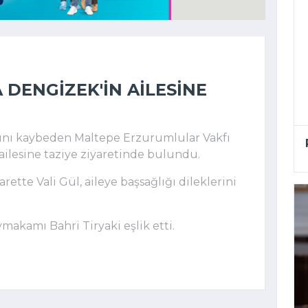
 DENGIZEK'IN AILESINE
atını kaybeden Maltepe Erzurumlular Vakfı
ailesine taziye ziyaretinde bulundu.
rette Vali Gül, aileye başsağlığı dileklerini
makamı Bahri Tiryaki eşlik etti.