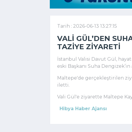
Tarih : 2026-06-13 13:27:15
VALI GÜL’DEN SUHA
TAZIYE ZIYARETI
İstanbul Valisi Davut Gül, hay
eski Başkanı Suha Dengizek’in 
Maltepe'de gerçekleştirilen ziya
iletti.
Vali Gül'e ziyarette Maltepe Kay
Hibya Haber Ajansı