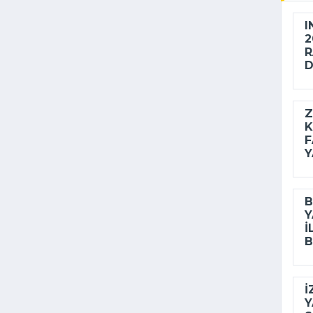
I
2
R
D
Z
K
F
Y
B
Y
I
B
İ
Y