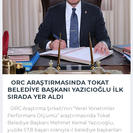
ORC ARAŞTIRMASINDA TOKAT
BELEDIYE BAŞKANI YAZICIOĞLU ILK
SIRADA YER ALDI
ORC Araştırma Şirketi'nin "Yerel Yönetimler
Performans Ölçümü" araştırmasında Tokat
Belediye Başkanı Mehmet Kemal Yazıcıoğlu,
yüzde 57,8 başarı oranıyla il belediye başkanları