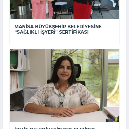
MANISA BÜYÜKŞEHIR BELEDIYESINE
“SAĞLIKLI İŞYERI” SERTIFIKASI