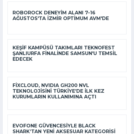
ROBOROCK DENEYIM ALANI 7-16
AĞUSTOS'TA İZMIR OPTIMUM AVM'DE
KEŞIF KAMPÜSÜ TAKIMLARI TEKNOFEST
ŞANLIURFA FINALINDE SAMSUN'U TEMSIL
EDECEK
FIXCLOUD, NVIDIA GH200 NVL
TEKNOLOJISINI TÜRKIYE’DE ILK KEZ
KURUMLARIN KULLANIMINA AÇTI
EVOFONE GÜVENCESIYLE BLACK
SHARK’TAN YENI AKSESUAR KATEGORISI