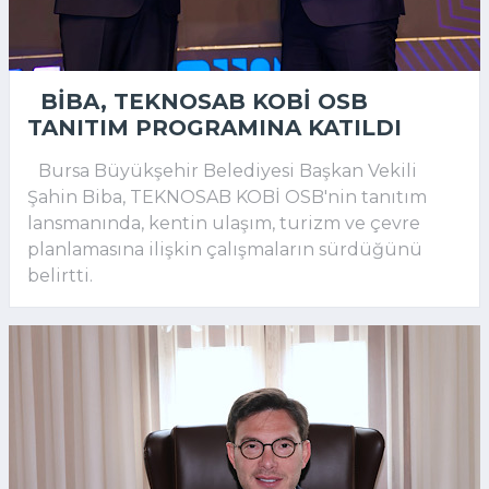
BIBA, TEKNOSAB KOBİ OSB
TANITIM PROGRAMINA KATILDI
Bursa Büyükşehir Belediyesi Başkan Vekili
Şahin Biba, TEKNOSAB KOBİ OSB'nin tanıtım
lansmanında, kentin ulaşım, turizm ve çevre
planlamasına ilişkin çalışmaların sürdüğünü
belirtti.