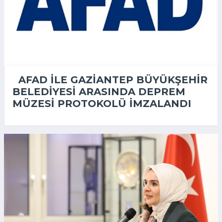
AFAD ILE GAZIANTEP BÜYÜKŞEHIR
BELEDIYESI ARASINDA DEPREM
MÜZESI PROTOKOLÜ IMZALANDI