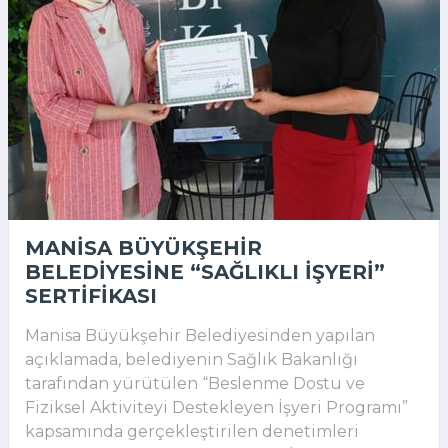
MANISA BÜYÜKŞEHIR
BELEDIYESINE “SAĞLIKLI İŞYERI”
SERTIFIKASI
Manisa Büyükşehir Belediyesinden yapılan
açıklamada, belediyenin Sağlık Bakanlığı
tarafından yürütülen “Beslenme Dostu ve
Fiziksel Aktiviteyi Destekleyen İşyeri Programı”
kapsamında gerçekleştirilen denetimleri