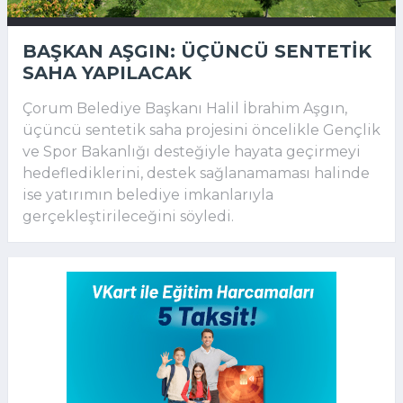
BAŞKAN AŞGIN: ÜÇÜNCÜ SENTETIK
SAHA YAPILACAK
Çorum Belediye Başkanı Halil İbrahim Aşgın,
üçüncü sentetik saha projesini öncelikle Gençlik
ve Spor Bakanlığı desteğiyle hayata geçirmeyi
hedeflediklerini, destek sağlanamaması halinde
ise yatırımın belediye imkanlarıyla
gerçekleştirileceğini söyledi.