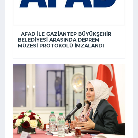
AFAD ILE GAZIANTEP BÜYÜKŞEHIR
BELEDIYESI ARASINDA DEPREM
MÜZESI PROTOKOLÜ IMZALANDI