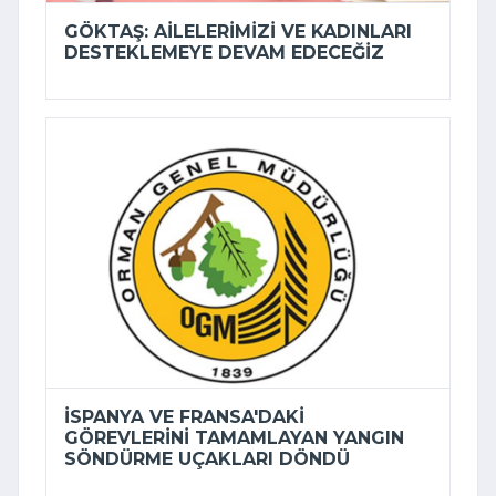
GÖKTAŞ: AILELERIMIZI VE KADINLARI
DESTEKLEMEYE DEVAM EDECEĞIZ
İSPANYA VE FRANSA'DAKI
GÖREVLERINI TAMAMLAYAN YANGIN
SÖNDÜRME UÇAKLARI DÖNDÜ