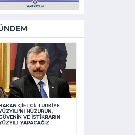
ÜNDEM
BAKAN ÇIFTÇI: TÜRKIYE
YÜZYILI’NI HUZURUN,
GÜVENIN VE ISTIKRARIN
YÜZYILI YAPACAĞIZ