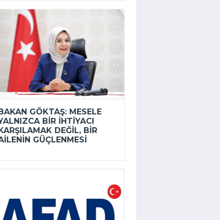
BAKAN GÖKTAŞ: MESELE
YALNIZCA BIR IHTIYACI
KARŞILAMAK DEĞIL, BIR
AILENIN GÜÇLENMESI