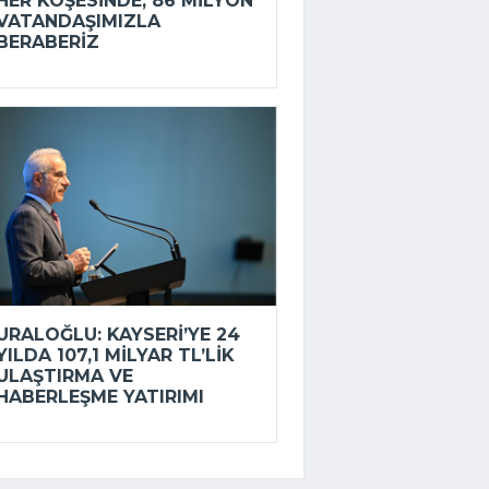
HER KÖŞESINDE, 86 MILYON
VATANDAŞIMIZLA
BERABERIZ
URALOĞLU: KAYSERI’YE 24
YILDA 107,1 MILYAR TL’LIK
ULAŞTIRMA VE
HABERLEŞME YATIRIMI