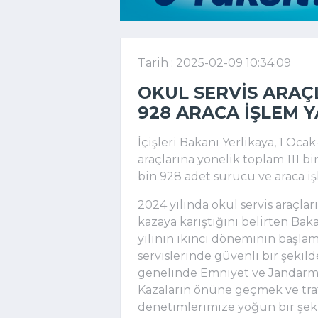
Tarih : 2025-02-09 10:34:09
OKUL SERVIS ARAÇL
928 ARACA IŞLEM Y
İçişleri Bakanı Yerlikaya, 1 Oca
araçlarına yönelik toplam 111 bi
bin 928 adet sürücü ve araca işl
2024 yılında okul servis araçla
kazaya karıştığını belirten Bak
yılının ikinci döneminin başlama
servislerinde güvenli bir şekil
genelinde Emniyet ve Jandarma t
Kazaların önüne geçmek ve tra
denetimlerimize yoğun bir şeki