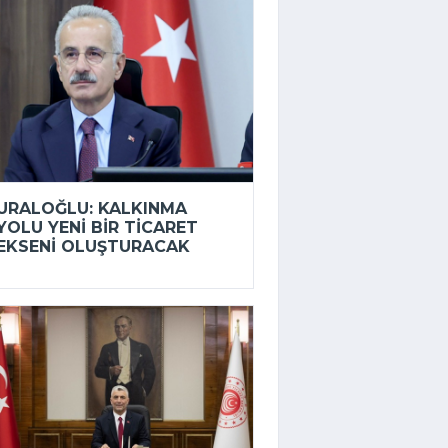
URALOĞLU: KALKINMA
YOLU YENI BIR TICARET
EKSENI OLUŞTURACAK