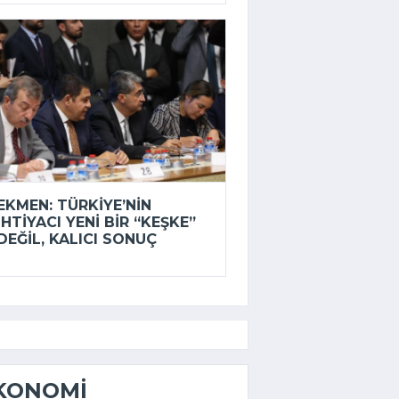
EKMEN: TÜRKIYE’NIN
IHTIYACI YENI BIR “KEŞKE”
DEĞIL, KALICI SONUÇ
KONOMI