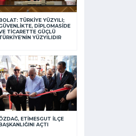
BOLAT: TÜRKIYE YÜZYILI;
GÜVENLIKTE, DIPLOMASIDE
VE TICARETTE GÜÇLÜ
TÜRKIYE’NIN YÜZYILIDIR
ÖZDAĞ, ETIMESGUT İLÇE
BAŞKANLIĞINI AÇTI