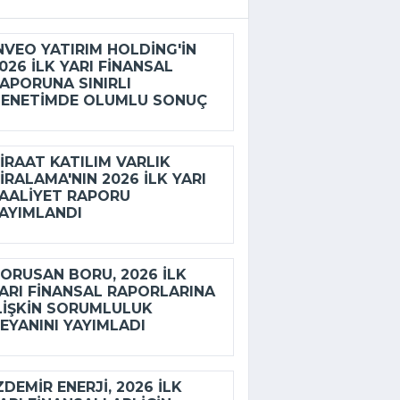
NVEO YATIRIM HOLDING'IN
026 ILK YARI FINANSAL
APORUNA SINIRLI
ENETIMDE OLUMLU SONUÇ
IRAAT KATILIM VARLIK
IRALAMA'NIN 2026 ILK YARI
AALIYET RAPORU
AYIMLANDI
ORUSAN BORU, 2026 ILK
ARI FINANSAL RAPORLARINA
LIŞKIN SORUMLULUK
EYANINI YAYIMLADI
ZDEMİR ENERJI, 2026 ILK