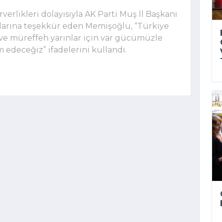
verlikleri dolayısıyla AK Parti Muş İl Başkanı
larına teşekkür eden Memişoğlu, “Türkiye
 ve müreffeh yarınlar için var gücümüzle
 edeceğiz” ifadelerini kullandı.