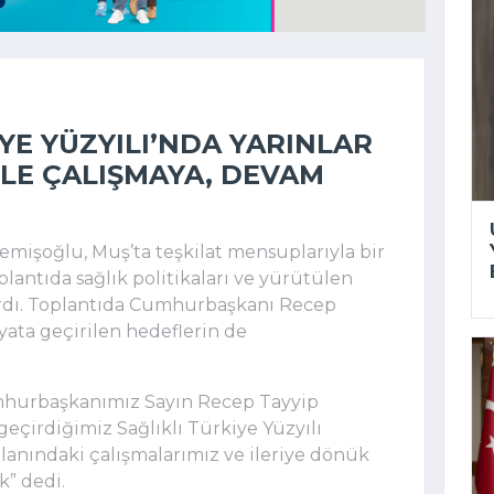
YE YÜZYILI’NDA YARINLAR
LE ÇALIŞMAYA, DEVAM
emişoğlu, Muş’ta teşkilat mensuplarıyla bir
oplantıda sağlık politikaları ve yürütülen
tardı. Toplantıda Cumhurbaşkanı Recep
yata geçirilen hedeflerin de
mhurbaşkanımız Sayın Recep Tayyip
geçirdiğimiz Sağlıklı Türkiye Yüzyılı
 alanındaki çalışmalarımız ve ileriye dönük
” dedi.