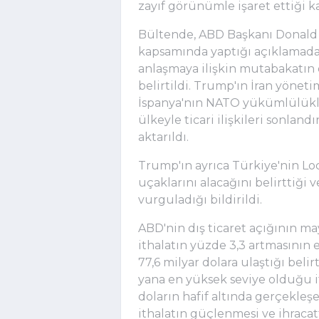
zayıf görünümle işaret ettiği k
Bültende, ABD Başkanı Donald 
kapsamında yaptığı açıklamada İ
anlaşmaya ilişkin mutabakatın da
belirtildi. Trump'ın İran yöne
İspanya'nın NATO yükümlülükle
ülkeyle ticari ilişkileri sonland
aktarıldı.
Trump'ın ayrıca Türkiye'nin Lo
uçaklarını alacağını belirttiği 
vurguladığı bildirildi.
ABD'nin dış ticaret açığının ma
ithalatın yüzde 3,3 artmasının 
77,6 milyar dolara ulaştığı bel
yana en yüksek seviye olduğu if
doların hafif altında gerçekleşe
ithalatın güçlenmesi ve ihracat