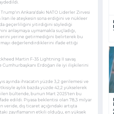
aydedildi.
Trump'ın Ankara'daki NATO Liderler Zirvesi
ran ile ateşkesin sona erdiğini ve nükleer
 geçerliliğini yitirdiğini söylediği
timini anlaşmaya uymamakla suçladığı,
rini yerine getirmediğini belirterek bu
ırmayı değerlendirdiklerini ifade ettiği
ckheed Martin F-35 Lightning II savaş
ve Cumhurbaşkanı Erdoğan ile iyi ilişkilerini
yıs ayında ihracatın yüzde 3,2 gerilemesi ve
etkisiyle aylık bazda yüzde 42,2 yükselerek
irtilen bültende, bunun Mart 2025'ten bu
ade edildi. Piyasa beklentisi olan 78,3 milyar
n veride, dış ticaret açığındaki artışta
taki zayıflamanın etkili olduğu, en yüksek