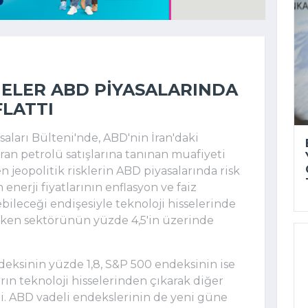
MELER ABD PIYASALARINDA
FLATTI
aları Bülteni'nde, ABD'nin İran'daki
 İran petrolü satışlarına tanınan muafiyeti
 jeopolitik risklerin ABD piyasalarında risk
an enerji fiyatlarının enflasyon ve faiz
bileceği endişesiyle teknoloji hisselerinde
iletken sektörünün yüzde 4,5'in üzerinde
eksinin yüzde 1,8, S&P 500 endeksinin ise
arın teknoloji hisselerinden çıkarak diğer
di. ABD vadeli endekslerinin de yeni güne