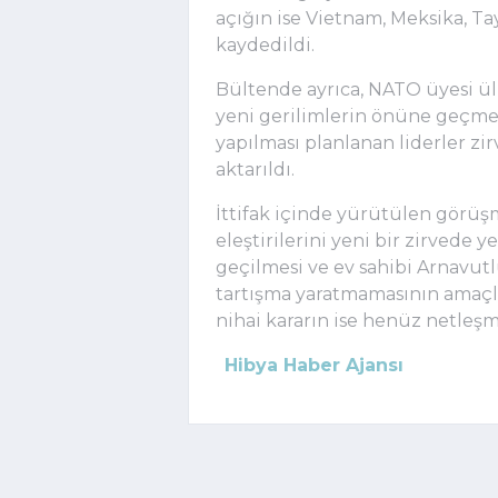
açığın ise Vietnam, Meksika, Ta
kaydedildi.
Bültende ayrıca, NATO üyesi ü
yeni gerilimlerin önüne geçme
yapılması planlanan liderler zi
aktarıldı.
İttifak içinde yürütülen görü
eleştirilerini yeni bir zirved
geçilmesi ve ev sahibi Arnavu
tartışma yaratmamasının amaçlan
nihai kararın ise henüz netleşme
Hibya Haber Ajansı