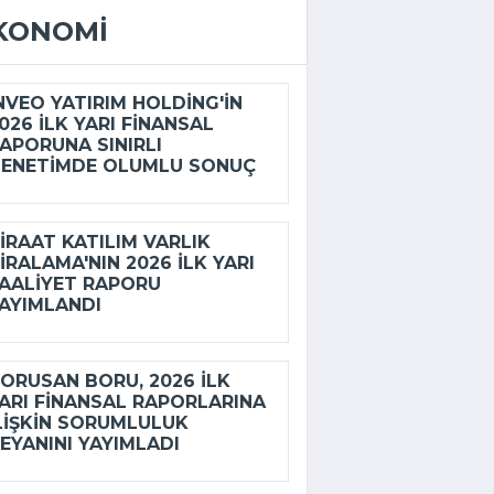
KONOMI
NVEO YATIRIM HOLDING'IN
026 ILK YARI FINANSAL
APORUNA SINIRLI
ENETIMDE OLUMLU SONUÇ
IRAAT KATILIM VARLIK
IRALAMA'NIN 2026 ILK YARI
AALIYET RAPORU
AYIMLANDI
ORUSAN BORU, 2026 ILK
ARI FINANSAL RAPORLARINA
LIŞKIN SORUMLULUK
EYANINI YAYIMLADI