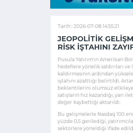
Tarih : 2026-07-08 14:55:21
JEOPOLITIK GELIŞ
RISK IŞTAHINI ZAYI
Pusula Yatırım'ın Amerikan Bors
hedeflere yönelik saldırıları ve
kaldırmasının ardından yükselen
iştahını azalttığı belirtildi. Art
beklentilerini olumsuz etkileye
satışların hız kazandığı, yarı 
değer kaybettiği aktarıldı.
Bu gelişmelerle Nasdaq 100 end
yüzde 0,5 gerilediği, yatırımcıl
sektörlere yöneldiği ifade edil