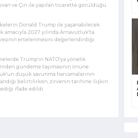
yvan ve Çin ile yapılan ticarette görüldüğü
lkelerin Donald Trump ile yaşanabilecek
k amacıyla 2027 yılında Arnavutluk'ta
rvesinin ertelenmesini değerlendirdiği
şmelerde Trump'ın NATO'ya yönelik
e yeniden gündeme taşımasının önüne
tluk'un düşük savunma harcamalarının
dığı belirtilirken, zirvenin tarihine ilişkin
diği ifade edildi.