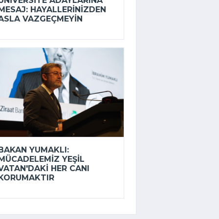
ÜNIVERSITE ADAYLARINA
MESAJ: HAYALLERINIZDEN
ASLA VAZGEÇMEYIN
BAKAN YUMAKLI:
MÜCADELEMIZ YEŞIL
VATAN'DAKI HER CANI
KORUMAKTIR