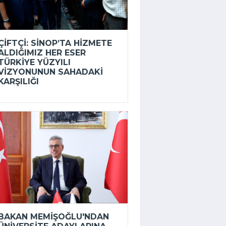
ÇIFTÇI: SINOP’TA HIZMETE
ALDIĞIMIZ HER ESER
TÜRKIYE YÜZYILI
VIZYONUNUN SAHADAKI
KARŞILIĞI
BAKAN MEMIŞOĞLU'NDAN