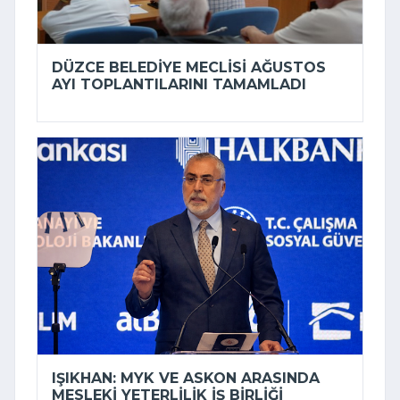
DÜZCE BELEDIYE MECLISI AĞUSTOS
AYI TOPLANTILARINI TAMAMLADI
IŞIKHAN: MYK VE ASKON ARASINDA
MESLEKI YETERLILIK IŞ BIRLIĞI