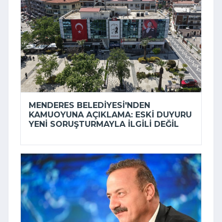
MENDERES BELEDIYESI'NDEN
KAMUOYUNA AÇIKLAMA: ESKI DUYURU
YENI SORUŞTURMAYLA ILGILI DEĞIL