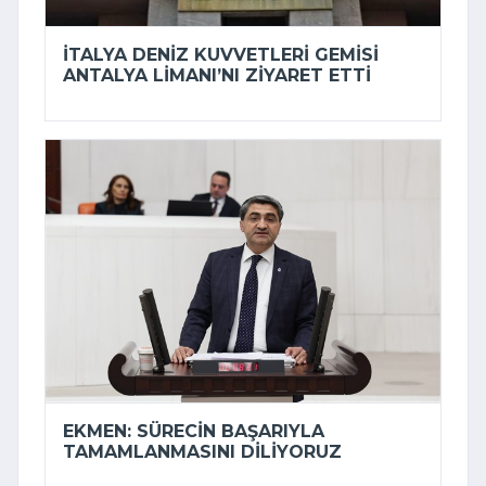
İTALYA DENIZ KUVVETLERI GEMISI
ANTALYA LIMANI’NI ZIYARET ETTI
EKMEN: SÜRECIN BAŞARIYLA
TAMAMLANMASINI DILIYORUZ