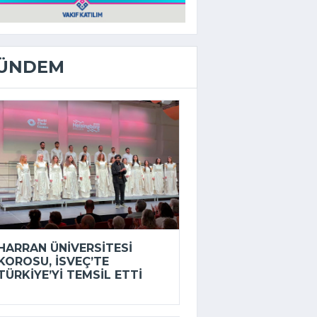
ÜNDEM
HARRAN ÜNIVERSITESI
KOROSU, İSVEÇ’TE
TÜRKIYE’YI TEMSIL ETTI