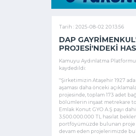
Tarih : 2025-08-02 20:13:56
DAP GAYRIMENKUL
PROJESI'NDEKI HAS
Kamuyu Aydınlatma Platformuna
kaydedildi:
''Şirketimizin Ataşehir 1927 ad
aşaması daha önceki açıklamal
projesinde, toplam 173 adet b
bölümlerin inşaat metrekare to
Emlak Konut GYO A.Ş payı dahi
3.500.000.000 TL hasılat bekle
portföyümüzde bulunan proje 
devam eden projelerimizde bul