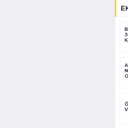
E
B
3
K
A
N
Ö
V