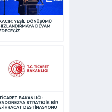
KACIR: YEŞIL DÖNÜŞÜMÜ
HIZLANDIRMAYA DEVAM
EDECEĞIZ
TICARET BAKANLIĞI:
ENDONEZYA STRATEJIK BIR
E-İHRACAT DESTINASYONU