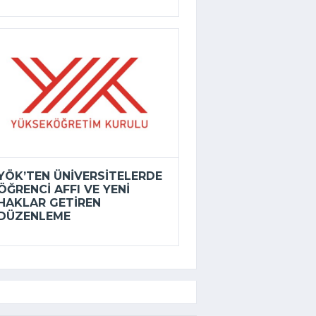
YÖK’TEN ÜNIVERSITELERDE
ÖĞRENCI AFFI VE YENI
HAKLAR GETIREN
DÜZENLEME