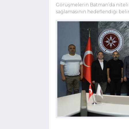
Görüşmelerin Batman’da nitelikl
sağlamasının hedeflendiği belirt