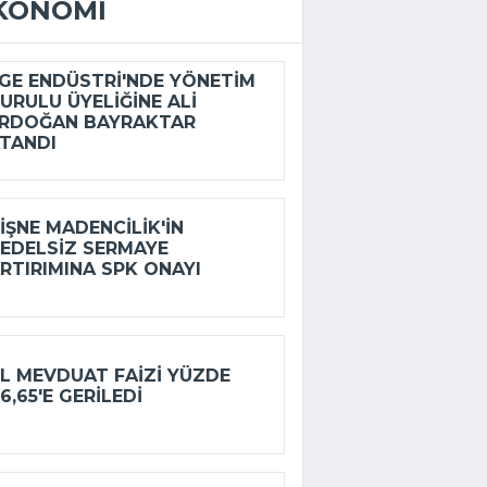
KONOMI
GE ENDÜSTRI'NDE YÖNETIM
URULU ÜYELIĞINE ALI
RDOĞAN BAYRAKTAR
TANDI
IŞNE MADENCILIK'IN
EDELSIZ SERMAYE
RTIRIMINA SPK ONAYI
L MEVDUAT FAIZI YÜZDE
6,65'E GERILEDI