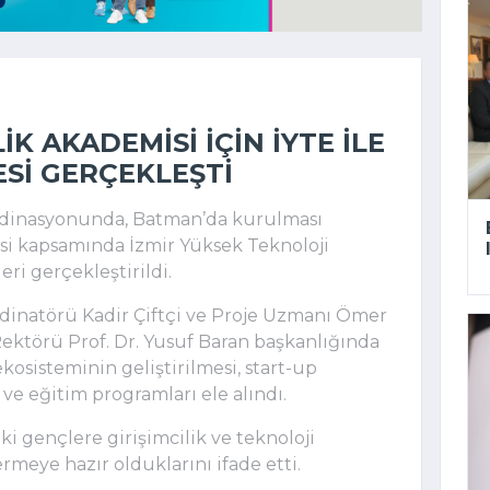
K AKADEMISI IÇIN İYTE ILE
ESI GERÇEKLEŞTI
ordinasyonunda, Batman’da kurulması
si kapsamında İzmir Yüksek Teknoloji
eri gerçekleştirildi.
ordinatörü Kadir Çiftçi ve Proje Uzmanı Ömer
E Rektörü Prof. Dr. Yusuf Baran başkanlığında
ekosisteminin geliştirilmesi, start-up
 ve eğitim programları ele alındı.
i gençlere girişimcilik ve teknoloji
meye hazır olduklarını ifade etti.