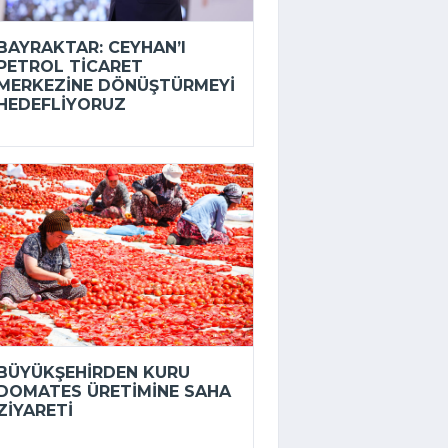
BAYRAKTAR: CEYHAN’I
PETROL TICARET
MERKEZINE DÖNÜŞTÜRMEYI
HEDEFLIYORUZ
BÜYÜKŞEHIRDEN KURU
DOMATES ÜRETIMINE SAHA
ZIYARETI