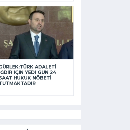
GÜRLEK:TÜRK ADALETI
IĞDIR IÇIN YEDI GÜN 24
SAAT HUKUK NÖBETI
TUTMAKTADIR