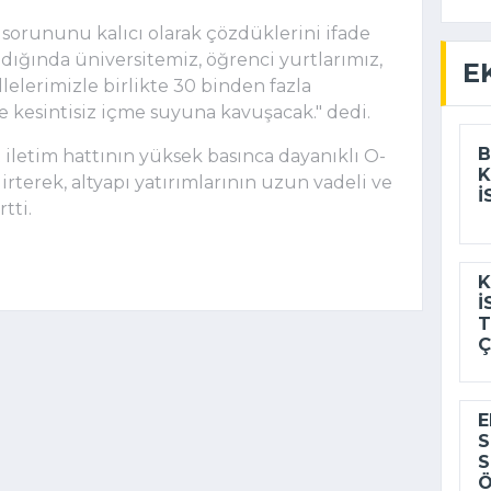
orununu kalıcı olarak çözdüklerini ifade
ığında üniversitemiz, öğrenci yurtlarımız,
E
elerimizle birlikte 30 binden fazla
ve kesintisiz içme suyuna kavuşacak." dedi.
B
iletim hattının yüksek basınca dayanıklı O-
K
irterek, altyapı yatırımlarının uzun vadeli ve
I
tti.
K
I
T
Ç
E
S
S
Ö