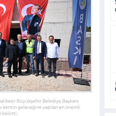
Balıkesir Büyükşehir Belediye Başkanı
nı kentin geleceğine yapılan en önemli
 belirtti.