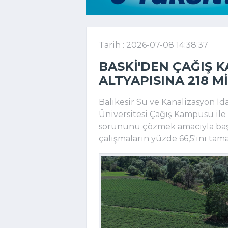
Tarih : 2026-07-08 14:38:37
BASKİ'DEN ÇAĞIŞ 
ALTYAPISINA 218 M
Balıkesir Su ve Kanalizasyon İd
Üniversitesi Çağış Kampüsü ile
sorununu çözmek amacıyla başlat
çalışmaların yüzde 66,5'ini tam