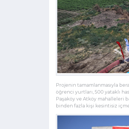
Projenin tamamlanmasıyla berab
öğrenci yurtları, 500 yataklı h
Paşaköy ve Atköy mahalleleri 
binden fazla kişi kesintisiz iç