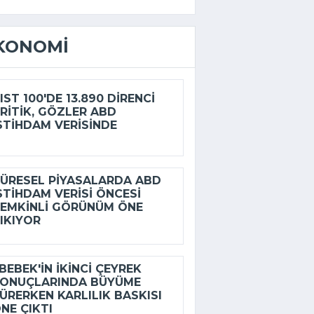
KONOMI
IST 100'DE 13.890 DIRENCI
RITIK, GÖZLER ABD
STIHDAM VERISINDE
ÜRESEL PIYASALARDA ABD
STIHDAM VERISI ÖNCESI
EMKINLI GÖRÜNÜM ÖNE
IKIYOR
BEBEK'IN IKINCI ÇEYREK
ONUÇLARINDA BÜYÜME
ÜRERKEN KARLILIK BASKISI
NE ÇIKTI