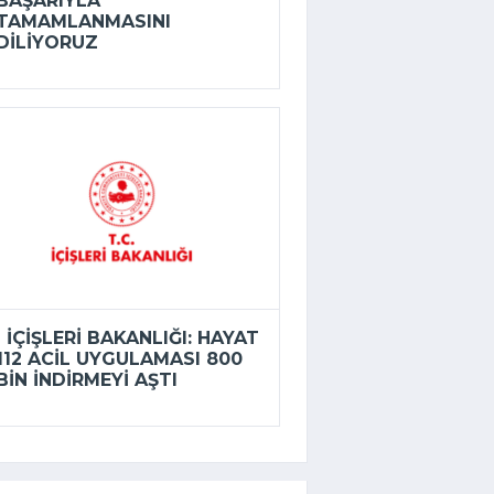
BAŞARIYLA
TAMAMLANMASINI
DILIYORUZ
İÇIŞLERI BAKANLIĞI: HAYAT
112 ACIL UYGULAMASI 800
BIN INDIRMEYI AŞTI