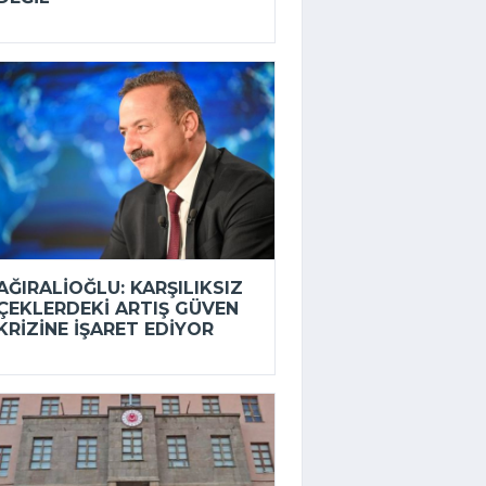
AĞIRALIOĞLU: KARŞILIKSIZ
ÇEKLERDEKI ARTIŞ GÜVEN
KRIZINE IŞARET EDIYOR