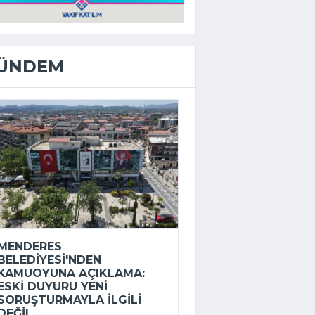
ÜNDEM
MENDERES
BELEDIYESI'NDEN
KAMUOYUNA AÇIKLAMA:
ESKI DUYURU YENI
SORUŞTURMAYLA ILGILI
DEĞIL