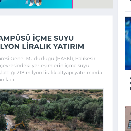
KAMPÜSÜ IÇME SUYU
ILYON LIRALIK YATIRIM
aresi Genel Müdürlüğü (BASKİ), Balıkesir
 çevresindeki yerleşimlerin içme suyu
tığı 218 milyon liralık altyapı yatırımında
amladı.