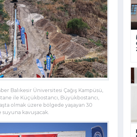
er Balıkesir Üniversitesi Çağış Kampüsü,
astane ile Küçükbostancı, Büyükbostancı,
başta olmak üzere bölgede yaşayan 30
me suyuna kavuşacak.