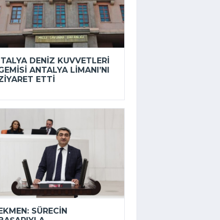
İTALYA DENIZ KUVVETLERI
GEMISI ANTALYA LIMANI’NI
ZIYARET ETTI
EKMEN: SÜRECIN