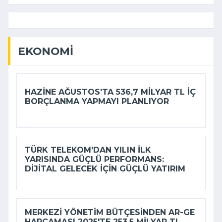
EKONOMI
HAZINE AĞUSTOS'TA 536,7 MILYAR TL IÇ
BORÇLANMA YAPMAYI PLANLIYOR
TÜRK TELEKOM’DAN YILIN ILK
YARISINDA GÜÇLÜ PERFORMANS:
DIJITAL GELECEK IÇIN GÜÇLÜ YATIRIM
MERKEZI YÖNETIM BÜTÇESINDEN AR-GE
HARCAMASI 2025'TE 253,5 MILYAR TL