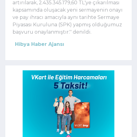
artırılarak, 2.435.345.179,60 TL'ye çıkarılması
kapsamında oluşacak yeni sermayenin onayı
ve pay ihracı amacıyla aynı tarihte Sermaye
Piyasası Kuruluna (SPK) yapmış olduğumuz
başvuru onaylanmıştır.'' denildi.
Hibya Haber Ajansı