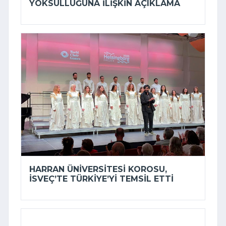
YOKSULLUĞUNA ILIŞKIN AÇIKLAMA
HARRAN ÜNIVERSITESI KOROSU,
İSVEÇ’TE TÜRKIYE’YI TEMSIL ETTI