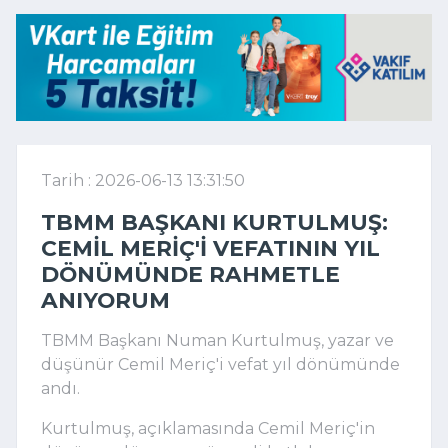
Tarih : 2026-06-13 13:31:50
TBMM BAŞKANI KURTULMUŞ:
CEMIL MERIÇ'I VEFATININ YIL
DÖNÜMÜNDE RAHMETLE
ANIYORUM
TBMM Başkanı Numan Kurtulmuş, yazar ve
düşünür Cemil Meriç'i vefat yıl dönümünde
andı.
Kurtulmuş, açıklamasında Cemil Meriç'in