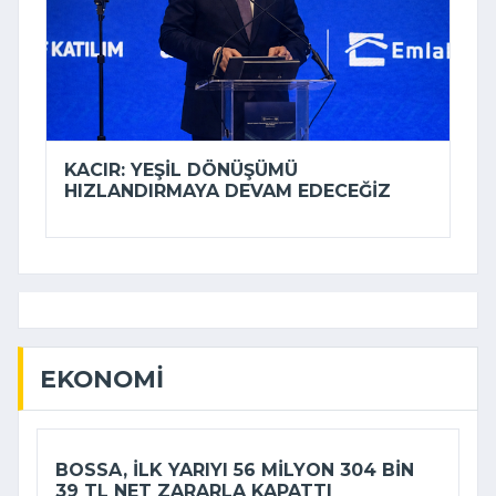
KACIR: YEŞIL DÖNÜŞÜMÜ
HIZLANDIRMAYA DEVAM EDECEĞIZ
EKONOMI
BOSSA, ILK YARIYI 56 MILYON 304 BIN
39 TL NET ZARARLA KAPATTI